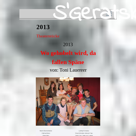
S
'
G
e
r
a
t
s
Direkt zum Seiteninhalt
Menü überspringen
2013
Theaterstücke
2013
Wo gehobelt wird, da
fallen Späne
von: Toni Lauereer