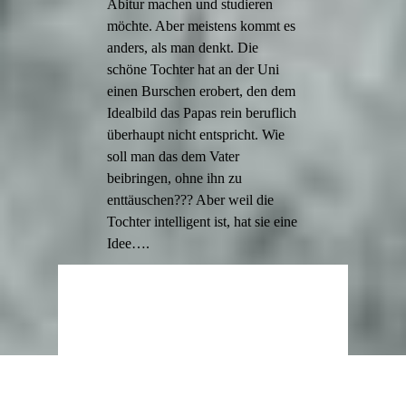
Abitur machen und studieren
möchte. Aber meistens kommt es
anders, als man denkt. Die
schöne Tochter hat an der Uni
einen Burschen erobert, den dem
Idealbild das Papas rein beruflich
überhaupt nicht entspricht. Wie
soll man das dem Vater
beibringen, ohne ihn zu
enttäuschen??? Aber weil die
Tochter intelligent ist, hat sie eine
Idee….
Zurück zum Seiteninhalt